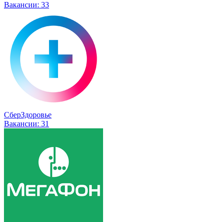
Вакансии:
33
СберЗдоровье
Вакансии:
31