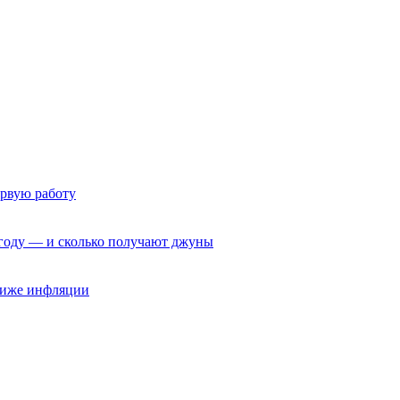
ервую работу
6 году — и сколько получают джуны
 ниже инфляции