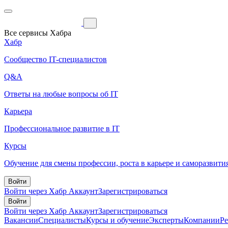
Все сервисы Хабра
Хабр
Сообщество IT-специалистов
Q&A
Ответы на любые вопросы об IT
Карьера
Профессиональное развитие в IT
Курсы
Обучение для смены профессии, роста в карьере и саморазвити
Войти
Войти через Хабр Аккаунт
Зарегистрироваться
Войти
Войти через Хабр Аккаунт
Зарегистрироваться
Вакансии
Специалисты
Курсы и обучение
Эксперты
Компании
Р