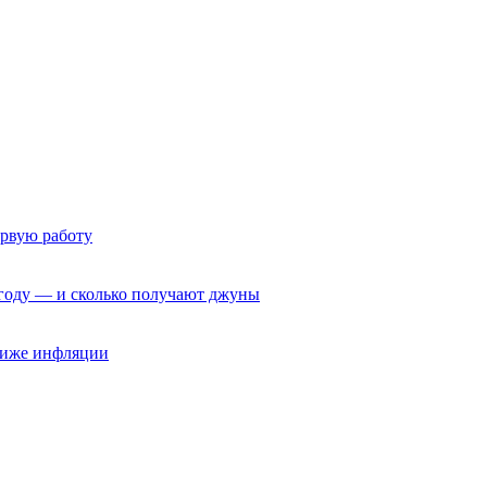
ервую работу
6 году — и сколько получают джуны
 ниже инфляции