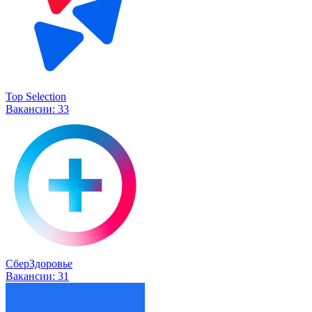
Top Selection
Вакансии:
33
СберЗдоровье
Вакансии:
31