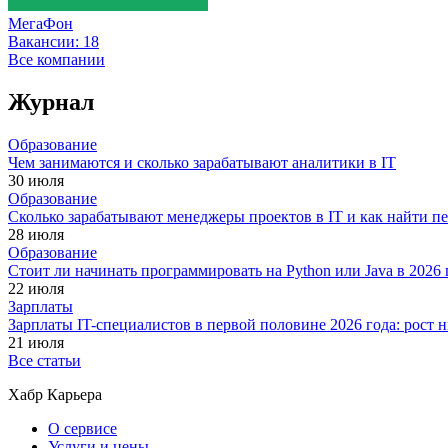
МегаФон
Вакансии:
18
Все компании
Журнал
Образование
Чем занимаются и сколько зарабатывают аналитики в IT
30 июля
Образование
Сколько зарабатывают менеджеры проектов в IT и как найти п
28 июля
Образование
Стоит ли начинать программировать на Python или Java в 202
22 июля
Зарплаты
Зарплаты IT-специалистов в первой половине 2026 года: рост
21 июля
Все статьи
Хабр Карьера
О сервисе
Услуги и цены