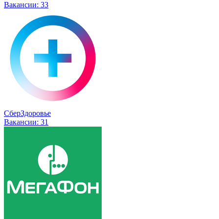
Вакансии:
33
СберЗдоровье
Вакансии:
31