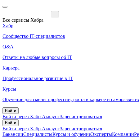
Все сервисы Хабра
Хабр
Сообщество IT-специалистов
Q&A
Ответы на любые вопросы об IT
Карьера
Профессиональное развитие в IT
Курсы
Обучение для смены профессии, роста в карьере и саморазвити
Войти
Войти через Хабр Аккаунт
Зарегистрироваться
Войти
Войти через Хабр Аккаунт
Зарегистрироваться
Вакансии
Специалисты
Курсы и обучение
Эксперты
Компании
Р