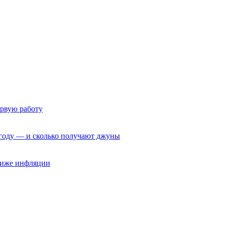
ервую работу
6 году — и сколько получают джуны
 ниже инфляции