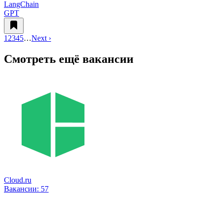
LangChain
GPT
1
2
3
4
5
…
Next ›
Смотреть ещё вакансии
Cloud.ru
Вакансии:
57