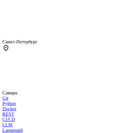
Санкт-Петербург
Самара
Git
Python
Docker
REST
CI/CD
LLM
Langgraph