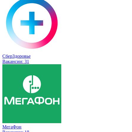
СберЗдоровье
Вакансии:
31
МегаФон