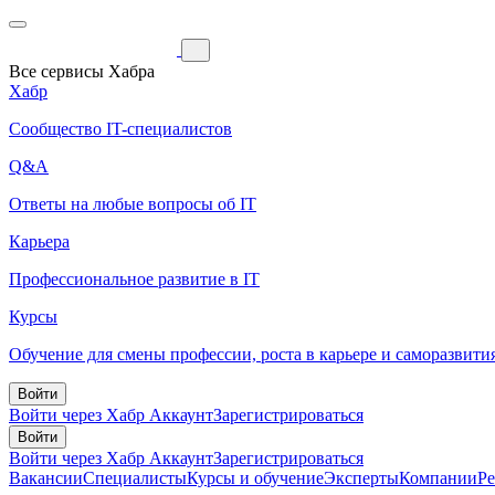
Все сервисы Хабра
Хабр
Сообщество IT-специалистов
Q&A
Ответы на любые вопросы об IT
Карьера
Профессиональное развитие в IT
Курсы
Обучение для смены профессии, роста в карьере и саморазвити
Войти
Войти через Хабр Аккаунт
Зарегистрироваться
Войти
Войти через Хабр Аккаунт
Зарегистрироваться
Вакансии
Специалисты
Курсы и обучение
Эксперты
Компании
Р