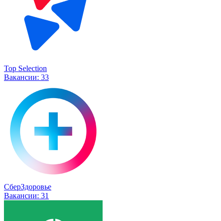
Top Selection
Вакансии:
33
СберЗдоровье
Вакансии:
31