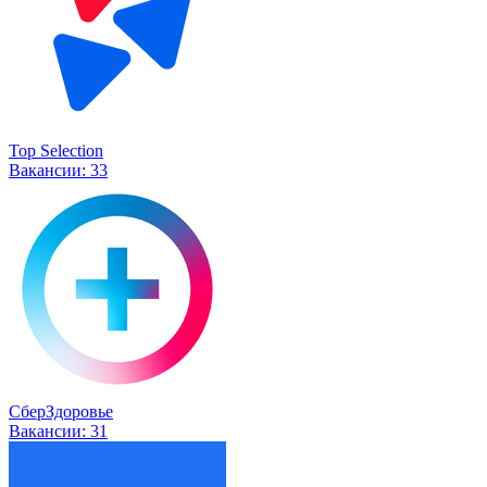
Top Selection
Вакансии:
33
СберЗдоровье
Вакансии:
31