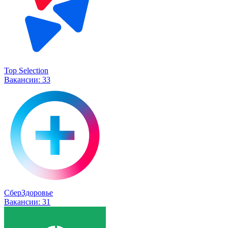
Top Selection
Вакансии:
33
СберЗдоровье
Вакансии:
31