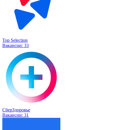
Top Selection
Вакансии:
33
СберЗдоровье
Вакансии:
31