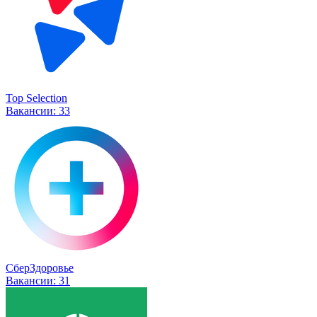
Top Selection
Вакансии:
33
СберЗдоровье
Вакансии:
31