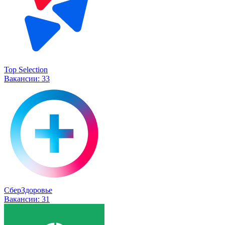
Top Selection
Вакансии:
33
СберЗдоровье
Вакансии:
31