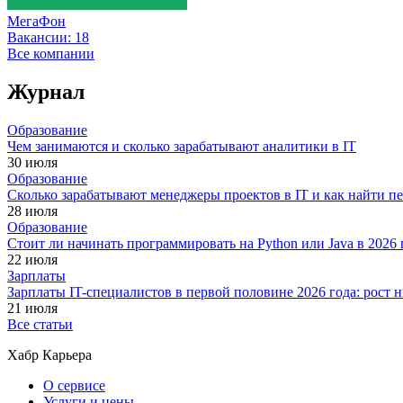
МегаФон
Вакансии:
18
Все компании
Журнал
Образование
Чем занимаются и сколько зарабатывают аналитики в IT
30 июля
Образование
Сколько зарабатывают менеджеры проектов в IT и как найти п
28 июля
Образование
Стоит ли начинать программировать на Python или Java в 202
22 июля
Зарплаты
Зарплаты IT-специалистов в первой половине 2026 года: рост
21 июля
Все статьи
Хабр Карьера
О сервисе
Услуги и цены