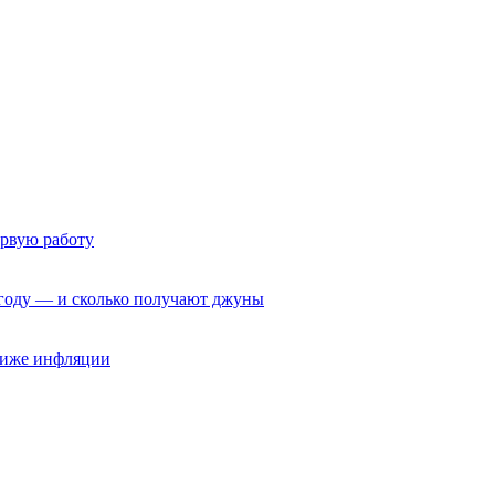
ервую работу
6 году — и сколько получают джуны
 ниже инфляции