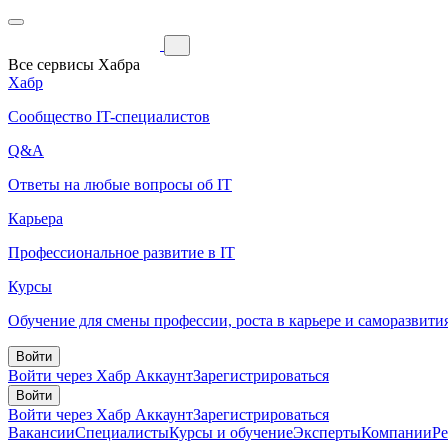
Все сервисы Хабра
Хабр
Сообщество IT-специалистов
Q&A
Ответы на любые вопросы об IT
Карьера
Профессиональное развитие в IT
Курсы
Обучение для смены профессии, роста в карьере и саморазвити
Войти
Войти через Хабр Аккаунт
Зарегистрироваться
Войти
Войти через Хабр Аккаунт
Зарегистрироваться
Вакансии
Специалисты
Курсы и обучение
Эксперты
Компании
Р