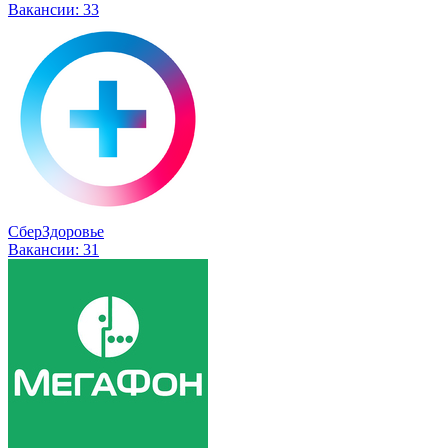
Вакансии:
33
СберЗдоровье
Вакансии:
31