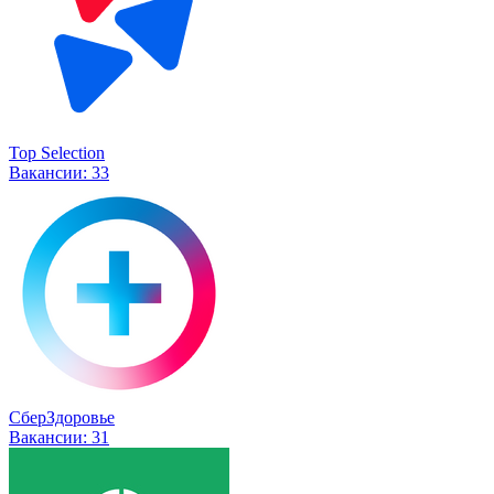
Top Selection
Вакансии:
33
СберЗдоровье
Вакансии:
31