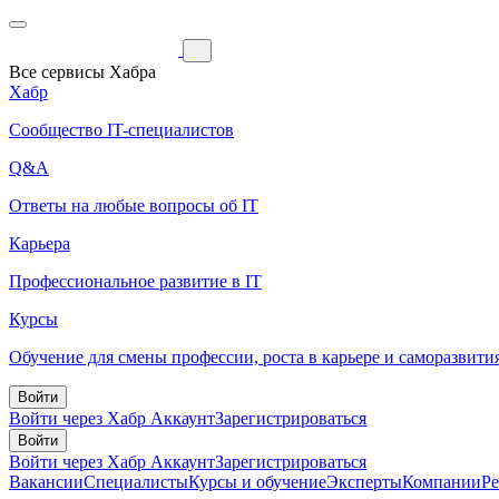
Все сервисы Хабра
Хабр
Сообщество IT-специалистов
Q&A
Ответы на любые вопросы об IT
Карьера
Профессиональное развитие в IT
Курсы
Обучение для смены профессии, роста в карьере и саморазвити
Войти
Войти через Хабр Аккаунт
Зарегистрироваться
Войти
Войти через Хабр Аккаунт
Зарегистрироваться
Вакансии
Специалисты
Курсы и обучение
Эксперты
Компании
Р