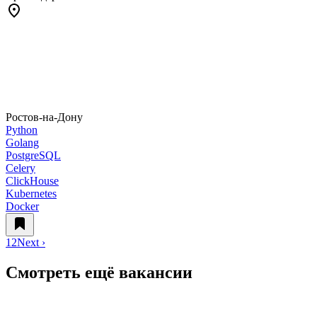
Ростов-на-Дону
Python
Golang
PostgreSQL
Celery
ClickHouse
Kubernetes
Docker
1
2
Next ›
Смотреть ещё вакансии