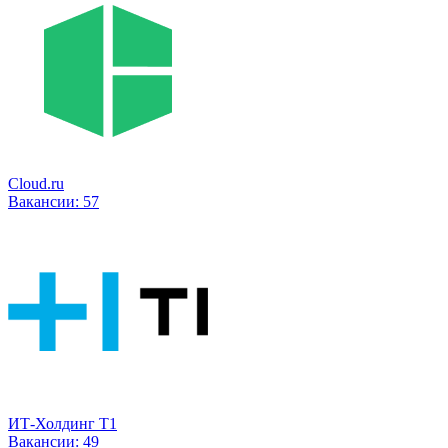
Cloud.ru
Вакансии:
57
ИТ-Холдинг Т1
Вакансии:
49