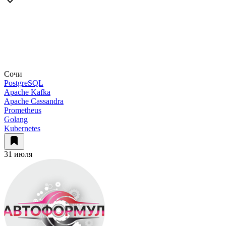
Сочи
PostgreSQL
Apache Kafka
Apache Cassandra
Prometheus
Golang
Kubernetes
31 июля