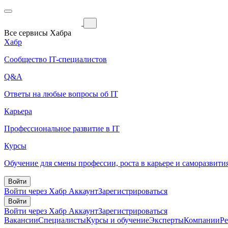
Все сервисы Хабра
Хабр
Сообщество IT-специалистов
Q&A
Ответы на любые вопросы об IT
Карьера
Профессиональное развитие в IT
Курсы
Обучение для смены профессии, роста в карьере и саморазвити
Войти
Войти через Хабр Аккаунт
Зарегистрироваться
Войти
Войти через Хабр Аккаунт
Зарегистрироваться
Вакансии
Специалисты
Курсы и обучение
Эксперты
Компании
Р