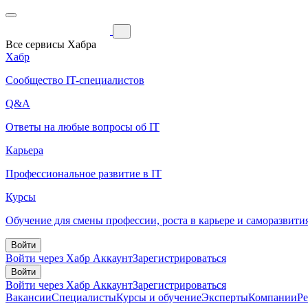
Все сервисы Хабра
Хабр
Сообщество IT-специалистов
Q&A
Ответы на любые вопросы об IT
Карьера
Профессиональное развитие в IT
Курсы
Обучение для смены профессии, роста в карьере и саморазвити
Войти
Войти через Хабр Аккаунт
Зарегистрироваться
Войти
Войти через Хабр Аккаунт
Зарегистрироваться
Вакансии
Специалисты
Курсы и обучение
Эксперты
Компании
Р