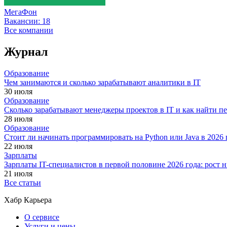
МегаФон
Вакансии:
18
Все компании
Журнал
Образование
Чем занимаются и сколько зарабатывают аналитики в IT
30 июля
Образование
Сколько зарабатывают менеджеры проектов в IT и как найти п
28 июля
Образование
Стоит ли начинать программировать на Python или Java в 202
22 июля
Зарплаты
Зарплаты IT-специалистов в первой половине 2026 года: рост
21 июля
Все статьи
Хабр Карьера
О сервисе
Услуги и цены