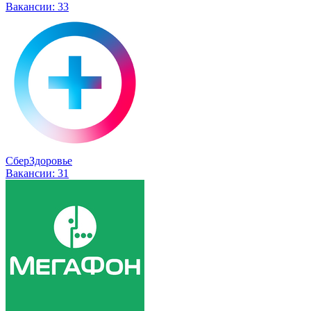
Вакансии:
33
СберЗдоровье
Вакансии:
31