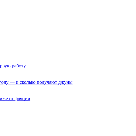
ервую работу
6 году — и сколько получают джуны
 ниже инфляции