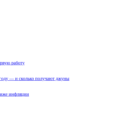
ервую работу
6 году — и сколько получают джуны
 ниже инфляции