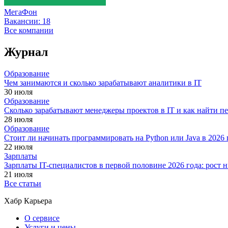
МегаФон
Вакансии:
18
Все компании
Журнал
Образование
Чем занимаются и сколько зарабатывают аналитики в IT
30 июля
Образование
Сколько зарабатывают менеджеры проектов в IT и как найти п
28 июля
Образование
Стоит ли начинать программировать на Python или Java в 202
22 июля
Зарплаты
Зарплаты IT-специалистов в первой половине 2026 года: рост
21 июля
Все статьи
Хабр Карьера
О сервисе
Услуги и цены