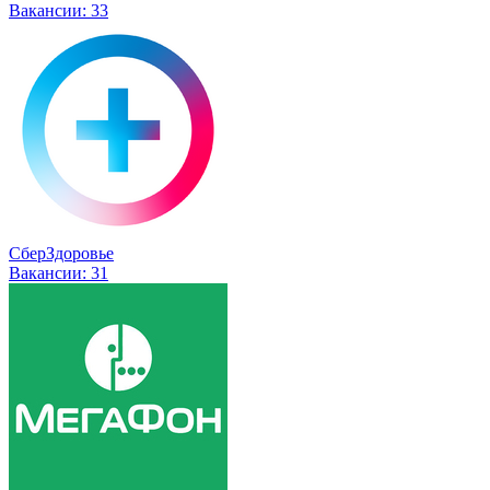
Вакансии:
33
СберЗдоровье
Вакансии:
31