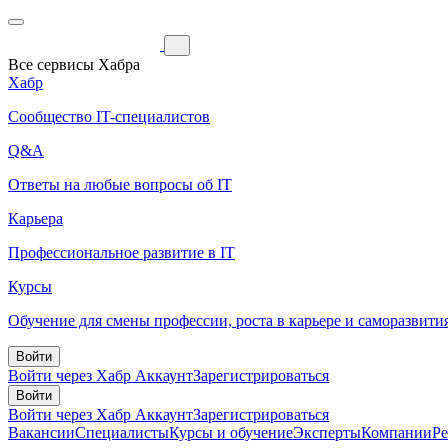
Все сервисы Хабра
Хабр
Сообщество IT-специалистов
Q&A
Ответы на любые вопросы об IT
Карьера
Профессиональное развитие в IT
Курсы
Обучение для смены профессии, роста в карьере и саморазвити
Войти
Войти через Хабр Аккаунт
Зарегистрироваться
Войти
Войти через Хабр Аккаунт
Зарегистрироваться
Вакансии
Специалисты
Курсы и обучение
Эксперты
Компании
Р