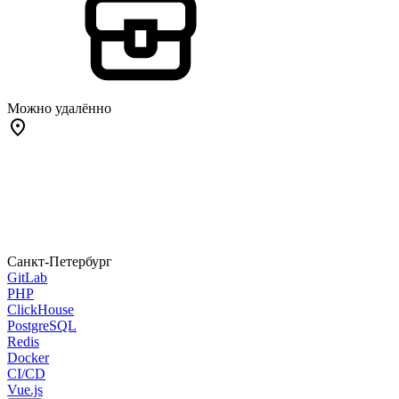
Можно удалённо
Санкт-Петербург
GitLab
PHP
ClickHouse
PostgreSQL
Redis
Docker
CI/CD
Vue.js