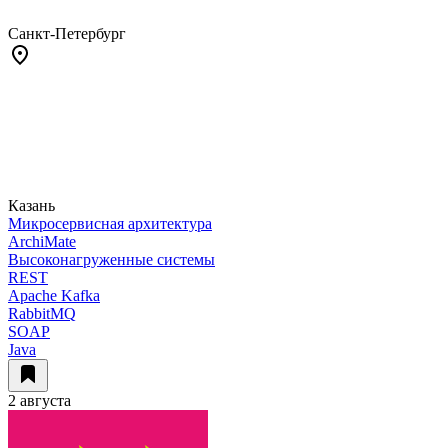
Санкт-Петербург
Казань
Микросервисная архитектура
ArchiMate
Высоконагруженные системы
REST
Apache Kafka
RabbitMQ
SOAP
Java
2 августа