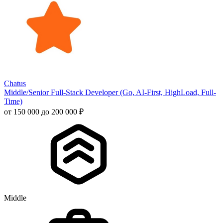
Chatus
Middle/Senior Full-Stack Developer (Go, AI-First, HighLoad, Full-
Time)
от 150 000 до 200 000 ₽
Middle