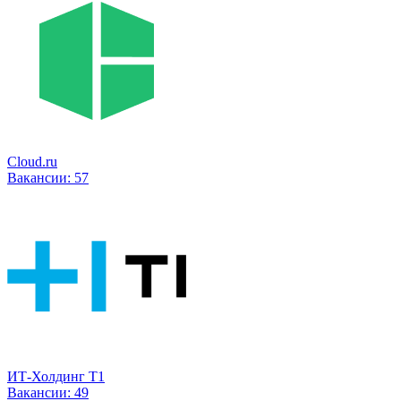
Cloud.ru
Вакансии:
57
ИТ-Холдинг Т1
Вакансии:
49