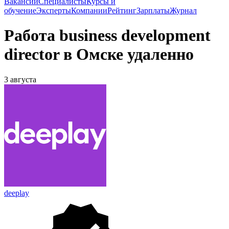
Вакансии
Специалисты
Курсы и
обучение
Эксперты
Компании
Рейтинг
Зарплаты
Журнал
Работа business development
director в Омске удаленно
3 августа
deeplay