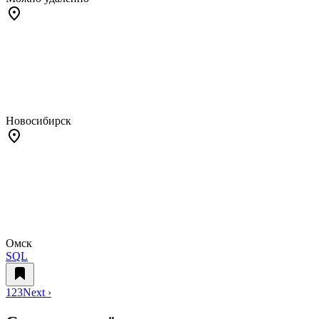
Новосибирск
Омск
SQL
1
2
3
Next ›