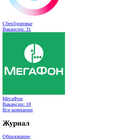
СберЗдоровье
Вакансии:
31
МегаФон
Вакансии:
18
Все компании
Журнал
Образование