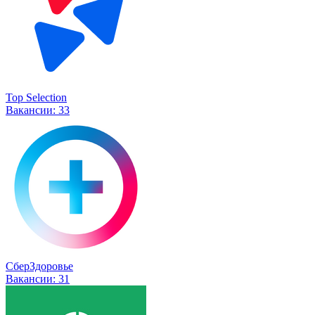
Top Selection
Вакансии:
33
СберЗдоровье
Вакансии:
31