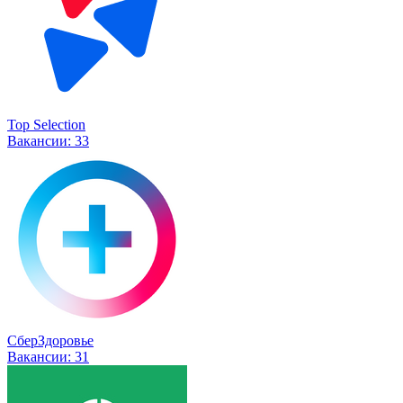
Top Selection
Вакансии:
33
СберЗдоровье
Вакансии:
31