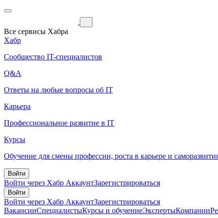
Все сервисы Хабра
Хабр
Сообщество IT-специалистов
Q&A
Ответы на любые вопросы об IT
Карьера
Профессиональное развитие в IT
Курсы
Обучение для смены профессии, роста в карьере и саморазвити
Войти
Войти через Хабр Аккаунт
Зарегистрироваться
Войти
Войти через Хабр Аккаунт
Зарегистрироваться
Вакансии
Специалисты
Курсы и обучение
Эксперты
Компании
Р