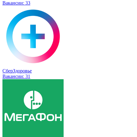
Вакансии:
33
СберЗдоровье
Вакансии:
31