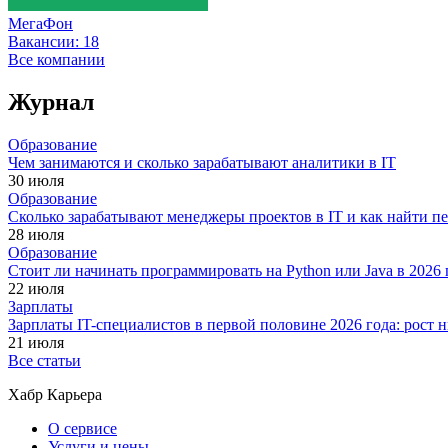
МегаФон
Вакансии:
18
Все компании
Журнал
Образование
Чем занимаются и сколько зарабатывают аналитики в IT
30 июля
Образование
Сколько зарабатывают менеджеры проектов в IT и как найти п
28 июля
Образование
Стоит ли начинать программировать на Python или Java в 202
22 июля
Зарплаты
Зарплаты IT-специалистов в первой половине 2026 года: рост
21 июля
Все статьи
Хабр Карьера
О сервисе
Услуги и цены