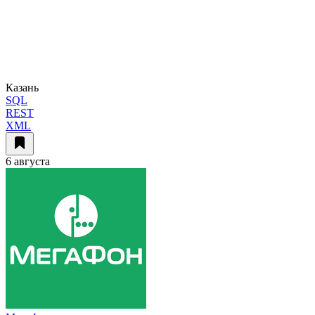
Казань
SQL
REST
XML
6 августа