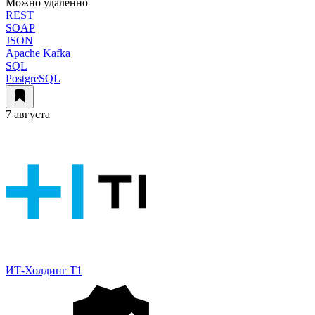
Можно удалённо
REST
SOAP
JSON
Apache Kafka
SQL
PostgreSQL
7 августа
ИТ-Холдинг Т1