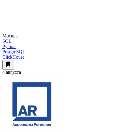
Москва
SQL
Python
PostgreSQL
ClickHouse
4 августа