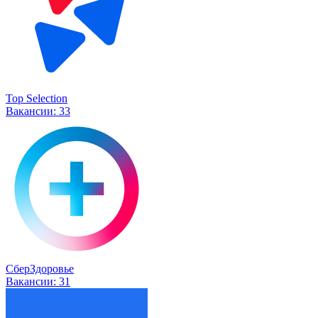
Top Selection
Вакансии:
33
СберЗдоровье
Вакансии:
31