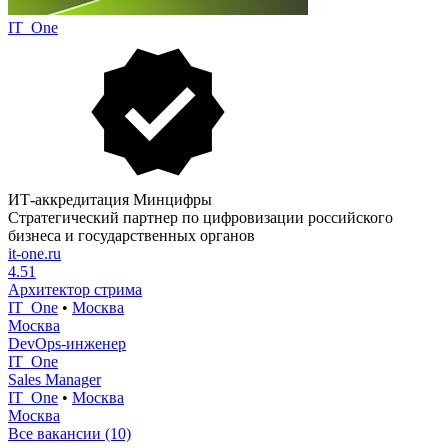
IT_One
ИТ-аккредитация Минцифры
Стратегический партнер по цифровизации российского
бизнеса и государственных органов
it-one.ru
4.51
Архитектор стрима
IT_One
•
Москва
Москва
DevOps-инженер
IT_One
Sales Manager
IT_One
•
Москва
Москва
Все вакансии (10)