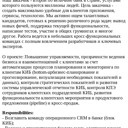
Наш заказчик - второй по величине банк в стране, услугами
которого пользуются миллионы людей. Цель заказчика -
создать максимально удобные для клиентов приложения,
сервисы, технологии. Мы активно ищем талантливых
кандидатов, готовых к решению различного рода задач: вывод
новых фичей, поддержка текущей функциональности,
написание тестов, участие в общих грумингах и многое
другое. Работа ведется в небольших кросс-функциональных
командах с полным вовлечением разработчиков и ключевых
экспертов.
О проекте: Повышение управляемости, прозрачности ведения
бизнеса и взаимоотношений с клиентами за счет
автоматизации процессов планирования и мониторинга по
клиентам КИБ (bottom-upбизнес-планирование и
прогнозирование, визуализация необходимых показателей и
данных), контроля стратегических показателей и развития
системы управленческой отчетности КИБ, контроля КПЭ
сотрудников клиентских подразделений КИБ, развития
функциональности клиентских мероприятия и продуктового
предложения (pipeline) и кросс-продаж.
Responsibilities:
- Возглавить команду операционного CRM в банке (блок
КИБ);