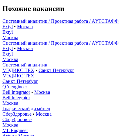
Похожие вакансии
Системный аналитик / Проектная работа / АУТСТАФФ
Extyl
•
Москва
Extyl
Москва
Системный аналитик / Проектная работа / АУТСТАФФ
Extyl
•
Москва
Extyl
Москва
Системный аналитик
МЭДИКС.ТЕХ
•
Санкт-Петербург
МЭДИКС.ТЕХ
Санкт-Петербург
QA engineer
Bell Integrator
•
Москва
Bell Integrator
Москва
Графический дизайнер
СберЗдоровье
•
Москва
СберЗдоровье
Москва
ML Engineer
Aston
•
Москва