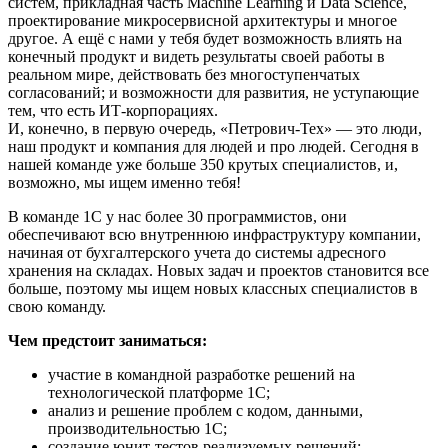
систем, прикладная часть Machine Learning и Data Science,
проектирование микросервисной архитектуры и многое
другое. А ещё с нами у тебя будет возможность влиять на
конечный продукт и видеть результаты своей работы в
реальном мире, действовать без многоступенчатых
согласований; и возможности для развития, не уступающие
тем, что есть ИТ-корпорациях.
И, конечно, в первую очередь, «Петрович-Тех» — это люди,
наш продукт и компания для людей и про людей. Сегодня в
нашей команде уже больше 350 крутых специалистов, и,
возможно, мы ищем именно тебя!
В команде 1С у нас более 30 программистов, они
обеспечивают всю внутреннюю инфраструктуру компании,
начиная от бухгалтерского учета до системы адресного
хранения на складах. Новых задач и проектов становится все
больше, поэтому мы ищем новых классных специалистов в
свою команду.
Чем предстоит заниматься:
участие в командной разработке решений на
технологической платформе 1С;
анализ и решение проблем с кодом, данными,
производительностью 1С;
создание юнит-тестов реализуемых решений;