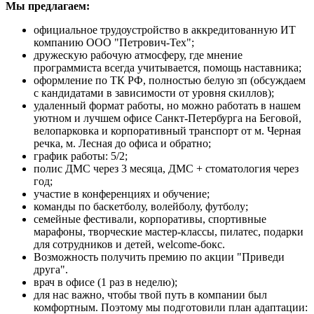
Мы предлагаем:
официальное трудоустройство в аккредитованную ИТ
компанию ООО "Петрович-Тех";
дружескую рабочую атмосферу, где мнение
программиста всегда учитывается, помощь наставника;
оформление по ТК РФ, полностью белую зп (обсуждаем
с кандидатами в зависимости от уровня скиллов);
удаленный формат работы, но можно работать в нашем
уютном и лучшем офисе Санкт-Петербурга на Беговой,
велопарковка и корпоративный транспорт от м. Черная
речка, м. Лесная до офиса и обратно;
график работы: 5/2;
полис ДМС через 3 месяца, ДМС + стоматология через
год;
участие в конференциях и обучение;
команды по баскетболу, волейболу, футболу;
семейные фестивали, корпоративы, спортивные
марафоны, творческие мастер-классы, пилатес, подарки
для сотрудников и детей, welcome-бокс.
Возможность получить премию по акции "Приведи
друга".
врач в офисе (1 раз в неделю);
для нас важно, чтобы твой путь в компании был
комфортным. Поэтому мы подготовили план адаптации: