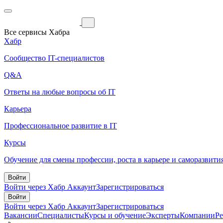
Все сервисы Хабра
Хабр
Сообщество IT-специалистов
Q&A
Ответы на любые вопросы об IT
Карьера
Профессиональное развитие в IT
Курсы
Обучение для смены профессии, роста в карьере и саморазвити
Войти
Войти через Хабр Аккаунт
Зарегистрироваться
Войти
Войти через Хабр Аккаунт
Зарегистрироваться
Вакансии
Специалисты
Курсы и обучение
Эксперты
Компании
Р