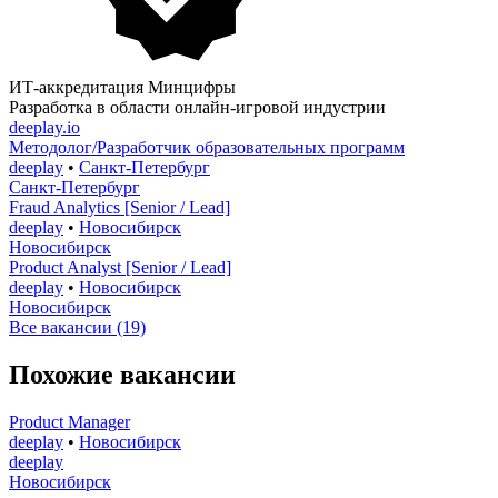
ИТ-аккредитация Минцифры
Разработка в области онлайн-игровой индустрии
deeplay.io
Методолог/Разработчик образовательных программ
deeplay
•
Санкт-Петербург
Санкт-Петербург
Fraud Analytics [Senior / Lead]
deeplay
•
Новосибирск
Новосибирск
Product Analyst [Senior / Lead]
deeplay
•
Новосибирск
Новосибирск
Все вакансии (19)
Похожие вакансии
Product Manager
deeplay
•
Новосибирск
deeplay
Новосибирск