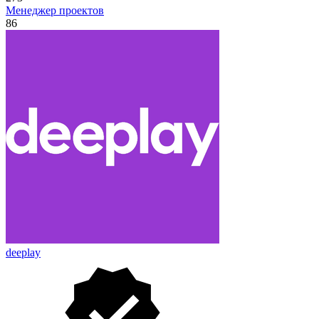
Менеджер проектов
86
deeplay