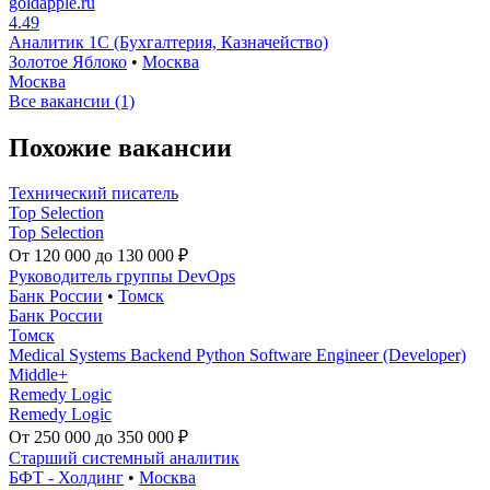
goldapple.ru
4.49
Аналитик 1С (Бухгалтерия, Казначейство)
Золотое Яблоко
•
Москва
Москва
Все вакансии (1)
Похожие вакансии
Технический писатель
Top Selection
Top Selection
От 120 000 до 130 000 ₽
Руководитель группы DevOps
Банк России
•
Томск
Банк России
Томск
Medical Systems Backend Python Software Engineer (Developer)
Middle+
Remedy Logic
Remedy Logic
От 250 000 до 350 000 ₽
Старший системный аналитик
БФТ - Холдинг
•
Москва