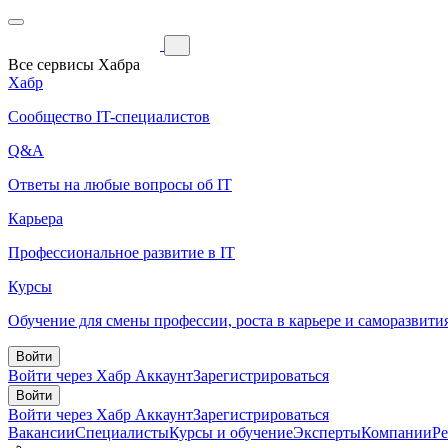
Все сервисы Хабра
Хабр
Сообщество IT-специалистов
Q&A
Ответы на любые вопросы об IT
Карьера
Профессиональное развитие в IT
Курсы
Обучение для смены профессии, роста в карьере и саморазвити
Войти
Войти через Хабр Аккаунт
Зарегистрироваться
Войти
Войти через Хабр Аккаунт
Зарегистрироваться
Вакансии
Специалисты
Курсы и обучение
Эксперты
Компании
Р