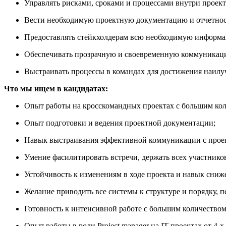
Управлять рисками, сроками и процессами внутри проекто
Вести необходимую проектную документацию и отчетность
Предоставлять стейкхолдерам всю необходимую информац
Обеспечивать прозрачную и своевременную коммуникаци
Выстраивать процессы в командах для достижения наилуч
Что мы ищем в кандидатах:
Опыт работы на кросскомандных проектах с большим кол
Опыт подготовки и ведения проектной документации;
Навык выстраивания эффективной коммуникации с проек
Умение фасилитировать встречи, держать всех участнико
Устойчивость к изменениям в ходе проекта и навык сниже
Желание приводить все системы к структуре и порядку, п
Готовность к интенсивной работе с большим количество
Опыт работы в роли Project manager на IT проектах от 4-х 