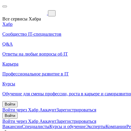
Все сервисы Хабра
Хабр
Сообщество IT-специалистов
Q&A
Ответы на любые вопросы об IT
Карьера
Профессиональное развитие в IT
Курсы
Обучение для смены профессии, роста в карьере и саморазвити
Войти
Войти через Хабр Аккаунт
Зарегистрироваться
Войти
Войти через Хабр Аккаунт
Зарегистрироваться
Вакансии
Специалисты
Курсы и обучение
Эксперты
Компании
Р