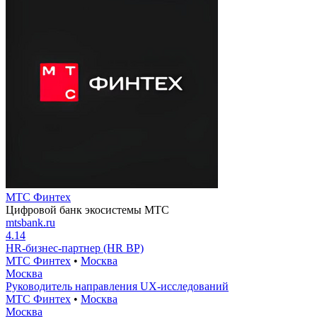
МТС Финтех
Цифровой банк экосистемы МТС
mtsbank.ru
4.14
HR-бизнес-партнер (HR BP)
МТС Финтех
•
Москва
Москва
Руководитель направления UX-исследований
МТС Финтех
•
Москва
Москва