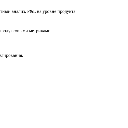
ртный анализ, P&L на уровне продукта
с продуктовыми метриками
елирования.