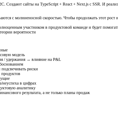
Создают сайты на TypeScript + React + Next.js с SSR. И реализ
ются с молниеносной скоростью. Чтобы продолжать этот рост н
олноценным участником в продуктовой команде и будет помогат
 теории вероятности
нные
нсовую модель
ния / удержания → влияние на P&L
обоснованием
и подсвечивать риски
х продуктов
кущие
а/неуспеха в цифрах
дуктовую аналитику
нансового результата, а не только планы продаж