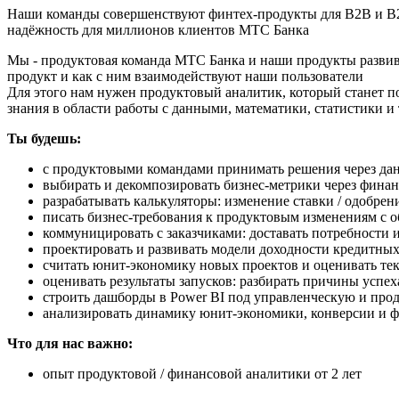
Наши команды совершенствуют финтех-продукты для В2В и В2С. 
надёжность для миллионов клиентов МТС Банка
Мы - продуктовая команда МТС Банка и наши продукты развива
продукт и как с ним взаимодействуют наши пользователи
Для этого нам нужен продуктовый аналитик, который станет п
знания в области работы с данными, математики, статистики и
Ты будешь:
с продуктовыми командами принимать решения через да
выбирать и декомпозировать бизнес-метрики через фина
разрабатывать калькуляторы: изменение ставки / одобре
писать бизнес-требования к продуктовым изменениям с 
коммуницировать с заказчиками: доставать потребности 
проектировать и развивать модели доходности кредитны
считать юнит-экономику новых проектов и оценивать те
оценивать результаты запусков: разбирать причины успех
строить дашборды в Power BI под управленческую и про
анализировать динамику юнит-экономики, конверсии и фи
Что для нас важно:
опыт продуктовой / финансовой аналитики от 2 лет