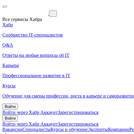
Все сервисы Хабра
Хабр
Сообщество IT-специалистов
Q&A
Ответы на любые вопросы об IT
Карьера
Профессиональное развитие в IT
Курсы
Обучение для смены профессии, роста в карьере и саморазвити
Войти
Войти через Хабр Аккаунт
Зарегистрироваться
Войти
Войти через Хабр Аккаунт
Зарегистрироваться
Вакансии
Специалисты
Курсы и обучение
Эксперты
Компании
Р