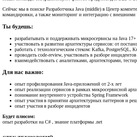
Сейчас мы в поиске Разработчика Java (middle) в Центр компе
командировки, а также мониторинг и интеграцию с внешними 
Ты будешь:
разрабатывать и поддерживать микросервисы на Java 17+ 
участвовать в развитии архитектуры сервисов: от постан
работать с технологическим стеком: Kafka, PostgreSQL, Kub
проводить code-review, участвовать в разборе инциденто
взаимодействовать с аналитиками, архитекторами, тест
Для нас важно:
опыт профилирования Java-приложений от 2-х лет
опыт реализации сервисов в рамках микросервисной арх
понимание внутреннего устройства Spring Framework
опыт участия в принятии архитектурных паттернов и ре
опыт участия в разборе инцидентов
Будет плюсом:
опыт разработки на C# ​​, знание платформы .net