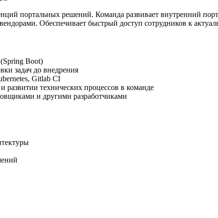
тенций портальных решений. Команда развивает внутренний порта
вендорами. Обеспечивает быстрый доступ сотрудников к актуа
(Spring Boot)
овки задач до внедрения
ernetes, Gitlab CI
в и развитии технических процессов в команде
ировщиками и другими разработчиками
итектуры
шений