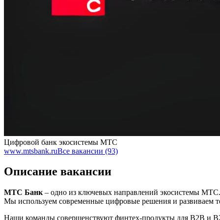
Цифровой банк экосистемы МТС
www.mtsbank.ru
Все вакансии (93)
Описание вакансии
МТС Банк
– одно из ключевых направлений экосистемы МТС
Мы используем современные цифровые решения и развиваем т
Наши команды совершенствуют финтех-продукты для В2В и В