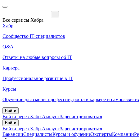
Все сервисы Хабра
Хабр
Сообщество IT-специалистов
Q&A
Ответы на любые вопросы об IT
Карьера
Профессиональное развитие в IT
Курсы
Обучение для смены профессии, роста в карьере и саморазвити
Войти
Войти через Хабр Аккаунт
Зарегистрироваться
Войти
Войти через Хабр Аккаунт
Зарегистрироваться
Вакансии
Специалисты
Курсы и обучение
Эксперты
Компании
Р