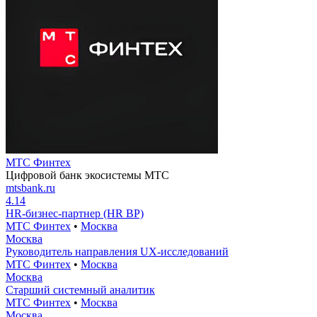
МТС Финтех
Цифровой банк экосистемы МТС
mtsbank.ru
4.14
HR-бизнес-партнер (HR BP)
МТС Финтех
•
Москва
Москва
Руководитель направления UX-исследований
МТС Финтех
•
Москва
Москва
Старший системный аналитик
МТС Финтех
•
Москва
Москва