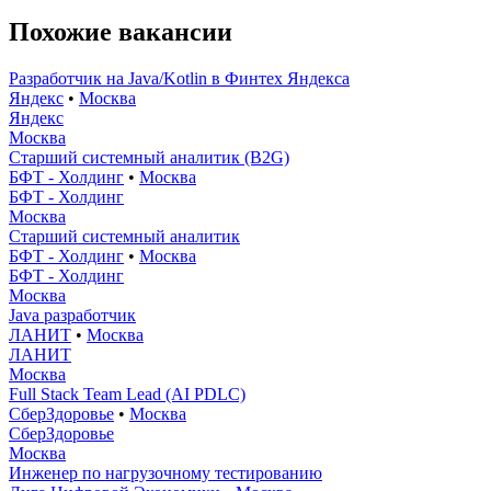
Похожие вакансии
Разработчик на Java/Kotlin в Финтех Яндекса
Яндекс
•
Москва
Яндекс
Москва
Старший системный аналитик (B2G)
БФТ - Холдинг
•
Москва
БФТ - Холдинг
Москва
Старший системный аналитик
БФТ - Холдинг
•
Москва
БФТ - Холдинг
Москва
Java разработчик
ЛАНИТ
•
Москва
ЛАНИТ
Москва
Full Stack Team Lead (AI PDLC)
СберЗдоровье
•
Москва
СберЗдоровье
Москва
Инженер по нагрузочному тестированию