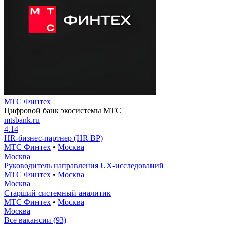
МТС Финтех
Цифровой банк экосистемы МТС
mtsbank.ru
4.14
HR-бизнес-партнер (HR BP)
МТС Финтех
•
Москва
Москва
Руководитель направления UX-исследований
МТС Финтех
•
Москва
Москва
Старший системный аналитик
МТС Финтех
•
Москва
Москва
Все вакансии (93)