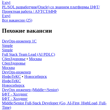
Extyl
PL/SQL разработчик(Oracle) со знанием платформы ЦФТ/
Проектная работа / АУТСТАФФ
Extyl
Все вакансии (25)
Похожие вакансии
DevOps-инженер 1C
Simple
Simple
Full Stack Team Lead (AI PDLC)
СберЗдоровье
•
Москва
СберЗдоровье
Москва
DevOps-инженер
ИнфоТеКС
•
Новосибирск
ИнфоТеКС
Новосибирск
DevOps инженер (Middle+/Senior)
БФТ - Холдинг
БФТ - Холдинг
Middle/Senior Full-Stack Developer (Go, AI-First, HighLoad, Full-
Time)