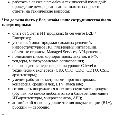
работать в связке с pre-sales и технической командой:
проведение демо, организация пилотных проектов,
ответы на технические вопросы;
Что должно быть у Вас, чтобы наше сотрудничество было
плодотворным:
опыт от 5 лет в ИТ-продажах (в сегменте B2B /
Enterprise);
успешный опыт продажи сложных решений:
инфраструктурное ПО, платформы интеграции,
облачные сервисы, Managed Services, API-решения;
понимание цикла корпоративных закупок в РФ:
тендеры, многоуровневые согласования;
навык ведения переговоров на уровне C-level и
технических экспертов (CIO, CTO, CDO, CDTO, CSIO,
архитекторы);
умение работать с метриками: прогноз продаж,
конверсия, средний чек, LTV, attach rate;
готовность погружаться в техническую часть продукта
(обучим, но важно любопытство и базовое понимание
ИТ-архитектуры, микросервисов, API);
английский язык на уровне чтения документации (B1+),
русский — свободно.