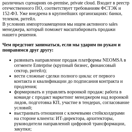
различных сценариях on-premise, private cloud. Входит в реестр
отечественного ПО, соответствует требованиям ФСТЭК и
152-ФЗ. Уже внедрена в крупнейших организациях: банки,
телеком, ритейл.
В условиях импортозамещения мы ищем активного sales
менеджера, который поможет масштабировать продажи
нашего решения.
Чем предстоит заниматься, если мы ударим по рукам и
понравимся друг другу:
развивать направление продаж платформы NEOMSA в
сегменте Enterprise (крупный бизнес, финансовый
сектор, ритейл);
вести сложные сделки полного цикла: от первого
контакта и квалификации до подписания контракта и
продления;
формировать и управлять воронкой продаж: работа в
команде с продакт маркетинг менеджером над воронкой
лидов, подготовка КП, участие в тендерах, согласование
условий;
выстраивать отношения с ключевыми стейкхолдерами
на стороне клиента: ИТ-директора, архитекторы,
руководители направлений цифровой трансформации,
закупки;