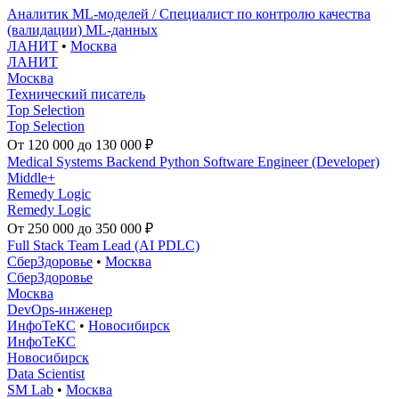
Аналитик ML-моделей / Специалист по контролю качества
(валидации) ML-данных
ЛАНИТ
•
Москва
ЛАНИТ
Москва
Технический писатель
Top Selection
Top Selection
От 120 000 до 130 000 ₽
Medical Systems Backend Python Software Engineer (Developer)
Middle+
Remedy Logic
Remedy Logic
От 250 000 до 350 000 ₽
Full Stack Team Lead (AI PDLC)
СберЗдоровье
•
Москва
СберЗдоровье
Москва
DevOps-инженер
ИнфоТеКС
•
Новосибирск
ИнфоТеКС
Новосибирск
Data Scientist
SM Lab
•
Москва