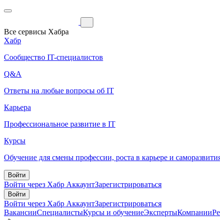
Все сервисы Хабра
Хабр
Сообщество IT-специалистов
Q&A
Ответы на любые вопросы об IT
Карьера
Профессиональное развитие в IT
Курсы
Обучение для смены профессии, роста в карьере и саморазвити
Войти
Войти через Хабр Аккаунт
Зарегистрироваться
Войти
Войти через Хабр Аккаунт
Зарегистрироваться
Вакансии
Специалисты
Курсы и обучение
Эксперты
Компании
Р