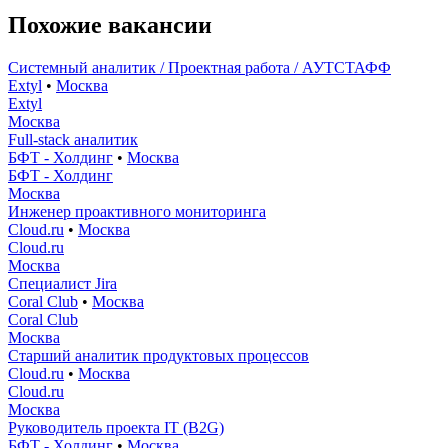
Похожие вакансии
Системный аналитик / Проектная работа / АУТСТАФФ
Extyl
•
Москва
Extyl
Москва
Full-stack аналитик
БФТ - Холдинг
•
Москва
БФТ - Холдинг
Москва
Инженер проактивного мониторинга
Cloud.ru
•
Москва
Cloud.ru
Москва
Специалист Jira
Coral Club
•
Москва
Coral Club
Москва
Старший аналитик продуктовых процессов
Cloud.ru
•
Москва
Cloud.ru
Москва
Руководитель проекта IT (B2G)
БФТ - Холдинг
•
Москва