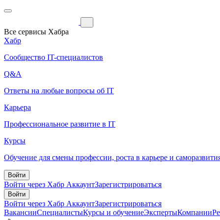
Все сервисы Хабра
Хабр
Сообщество IT-специалистов
Q&A
Ответы на любые вопросы об IT
Карьера
Профессиональное развитие в IT
Курсы
Обучение для смены профессии, роста в карьере и саморазвити
Войти
Войти через Хабр Аккаунт
Зарегистрироваться
Войти
Войти через Хабр Аккаунт
Зарегистрироваться
Вакансии
Специалисты
Курсы и обучение
Эксперты
Компании
Р