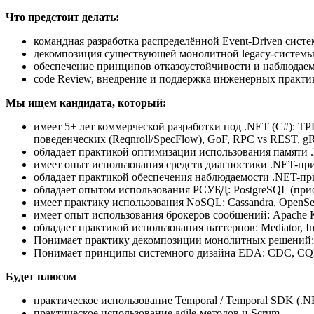
Что предстоит делать:
командная разработка распределённой Event-Driven сист
декомпозиция существующей монолитной legacy-систем
обеспечение принципов отказоустойчивости и наблюдае
code Review, внедрение и поддержка инженерных практи
Мы ищем кандидата, который:
имеет 5+ лет коммерческой разработки под .NET (C#): TP
поведенческих (Reqnroll/SpecFlow), GoF, RPC vs REST, 
обладает практикой оптимизации использования памяти 
имеет опыт использования средств диагностики .NET-прилож
обладает практикой обеспечения наблюдаемости .NET-при
обладает опытом использования РСУБД: PostgreSQL (пр
имеет практику использования NoSQL: Cassandra, OpenSearc
имеет опыт использования брокеров сообщений: Apache K
обладает практикой использования паттернов: Mediator, I
Понимает практику декомпозиции монолитных решений: Stra
Понимает принципы системного дизайна EDA: CDC, CQRS, M
Будет плюсом
практическое использование Temporal / Temporal SDK (.N
практическое использование agile-методов и Scrum