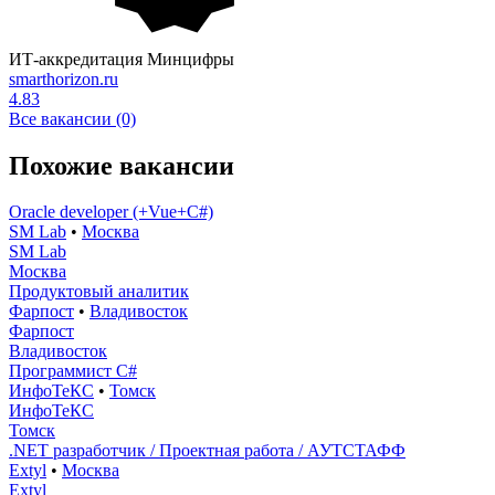
ИТ-аккредитация Минцифры
smarthorizon.ru
4.83
Все вакансии (0)
Похожие вакансии
Oracle developer (+Vue+C#)
SM Lab
•
Москва
SM Lab
Москва
Продуктовый аналитик
Фарпост
•
Владивосток
Фарпост
Владивосток
Программист C#
ИнфоТеКС
•
Томск
ИнфоТеКС
Томск
.NET разработчик / Проектная работа / АУТСТАФФ
Extyl
•
Москва
Extyl