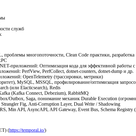
емы
ы
мости служб
к
L, проблемы многопоточности, Clean Code практики, разработка 
gRPC
.NET-приложений: Оптимизация кода для эффективной работы с 
ений: PerfView, PerfCollect, dotnet-counters, dotnet-dump и др.
ложений: OpenTelemetry (трассировки, метрики)
иоритет), MySQL, MSSQL, профилирование/оптимизация запросо
h (или Elacticsearch), Redis
afka (Kafka Connect, Debezium), RabbitMQ
nbox/Outbox, Saga, понимание механик Durable Execution (огром
ngler Fig, Anti-Corruption Layer, Dual Write / Shadowing
in API, AsyncAPI, API Gateway, Event Bus, Schema Registry (Av
ET) (
https://temporal.io/
)