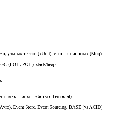
модульных тестов (xUnit), интеграционных (Moq),
GC (LOH, POH), stack/heap
в
ный плюс – опыт работы с Temporal)
ro), Event Store, Event Sourcing, BASE (vs ACID)