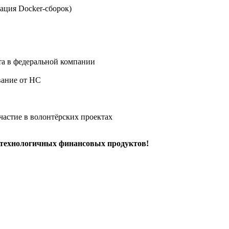
зация Docker-сборок)
та в федеральной компании
вание от НС
частие в волонтёрских проектах
и технологичных финансовых продуктов!