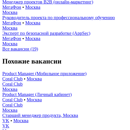
Менеджер проектов B2B (онлайн-маркетинг)
МегаФон
•
Москва
Москва
Руководитель проекта по профессиональному обучению
МегаФон
•
Москва
Москва
Эксперт по безопасной разработке (AppSec)
МегаФон
•
Москва
Москва
Все вакансии (19)
Похожие вакансии
Product Manager (Мобильное приложение)
Coral Club
•
Москва
Coral Club
Москва
Product Manager (Личный кабинет)
Coral Club
•
Москва
Coral Club
Москва
Старший менеджер продукта, Москва
VK
•
Москва
VK