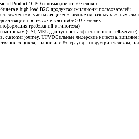
ad of Product / CPO) с командой от 50 человек
инета в high-load B2C-продуктах (миллионы пользователей)
-менеджментом, учитывая целеполагание на разных уровнях ком
организации процессов в масштабе 50+ человек
рансформация требований в гипотезы)
о метрикам (CSI, MEU, доступность, эффективность self-service)
 customer journey, UI/VDСильные лидерские качества, влияние в
ственного цикла, знание или бэкграунд в индустрии телеком, п