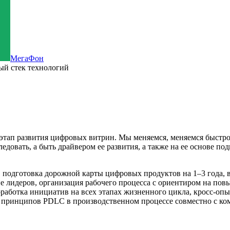
МегаФон
ый стек технологий
 этап развития цифровых витрин. Мы меняемся, меняемся быстро
ледовать, а быть драйвером ее развития, а также на ее основе 
 подготовка дорожной карты цифровых продуктов на 1–3 года, в
тие лидеров, организация рабочего процесса с ориентиром на п
работка инициатив на всех этапах жизненного цикла, кросс-о
 принципов PDLC в производственном процессе совместно с ко