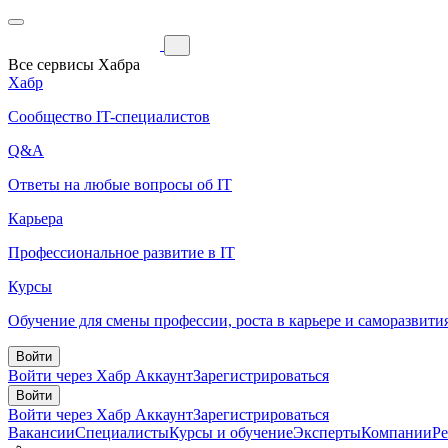
Все сервисы Хабра
Хабр
Сообщество IT-специалистов
Q&A
Ответы на любые вопросы об IT
Карьера
Профессиональное развитие в IT
Курсы
Обучение для смены профессии, роста в карьере и саморазвити
Войти
Войти через Хабр Аккаунт
Зарегистрироваться
Войти
Войти через Хабр Аккаунт
Зарегистрироваться
Вакансии
Специалисты
Курсы и обучение
Эксперты
Компании
Р