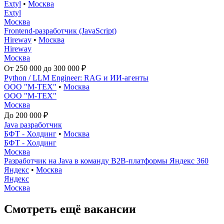
Extyl
•
Москва
Extyl
Москва
Frontend-разработчик (JavaScript)
Hireway
•
Москва
Hireway
Москва
От 250 000 до 300 000 ₽
Python / LLM Engineer: RAG и ИИ-агенты
ООО "М-ТЕХ"
•
Москва
ООО "М-ТЕХ"
Москва
До 200 000 ₽
Java разработчик
БФТ - Холдинг
•
Москва
БФТ - Холдинг
Москва
Разработчик на Java в команду B2B-платформы Яндекс 360
Яндекс
•
Москва
Яндекс
Москва
Смотреть ещё вакансии