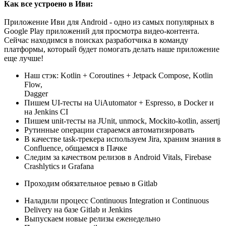
Как все устроено в Иви:
Приложение Иви для Android - одно из самых популярных в
Google Play приложений для просмотра видео-контента.
Сейчас находимся в поисках разработчика в команду
платформы, который будет помогать делать наше приложение
еще лучше!
Наш стэк: Kotlin + Coroutines + Jetpack Compose, Kotlin
Flow,
Dagger
Пишем UI-тесты на UiAutomator + Espresso, в Docker и
на Jenkins CI
Пишем unit-тесты на JUnit, unmock, Mockito-kotlin, assertj
Рутинные операции стараемся автоматизировать
В качестве task-трекера используем Jira, храним знания в
Confluence, общаемся в Пачке
Следим за качеством релизов в Android Vitals, Firebase
Crashlytics и Grafana
Проходим обязательное ревью в Gitlab
Наладили процесс Continuous Integration и Continuous
Delivery на базе Gitlab и Jenkins
Выпускаем новые релизы еженедельно