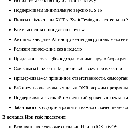
Используем собственную дизайн-систему
Поддерживаем минимальную версию iOS 16
Пишем unit-тесты на XCTest/Swift Testing и автотесты 
Все изменения проходят code review
Активно внедряем AI-инструменты для рутины, кодогене
Релизим приложение раз в неделю
Придерживаемся agile-подхода: минимизируем бюрократи
Сокращаем time-to-market, но не забываем про качество
Придерживаемся принципов ответственности, самоорган
Работаем по квартальным целям OKR, держим прозрачный
Поддерживаем высокий технический уровень проекта и а
Заботимся о комфорте и развитии каждого: качественно 
В команде Иви тебе предстоит:
Развивать продуктовые сценарии Иви на iOS и tvOS