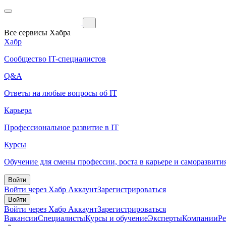
Все сервисы Хабра
Хабр
Сообщество IT-специалистов
Q&A
Ответы на любые вопросы об IT
Карьера
Профессиональное развитие в IT
Курсы
Обучение для смены профессии, роста в карьере и саморазвити
Войти
Войти через Хабр Аккаунт
Зарегистрироваться
Войти
Войти через Хабр Аккаунт
Зарегистрироваться
Вакансии
Специалисты
Курсы и обучение
Эксперты
Компании
Р