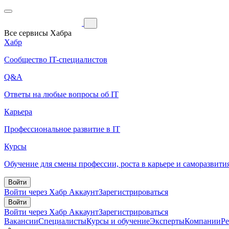
Все сервисы Хабра
Хабр
Сообщество IT-специалистов
Q&A
Ответы на любые вопросы об IT
Карьера
Профессиональное развитие в IT
Курсы
Обучение для смены профессии, роста в карьере и саморазвити
Войти
Войти через Хабр Аккаунт
Зарегистрироваться
Войти
Войти через Хабр Аккаунт
Зарегистрироваться
Вакансии
Специалисты
Курсы и обучение
Эксперты
Компании
Р