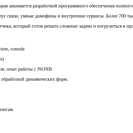
рая занимается разработкой программного обеспечения полного
луг связи, умные домофоны и внутренние сервисы. Более 700 т
ика, который готов решать сложные задачи и погрузиться в пр
ors, console
es)
сов, опыт работы с JSONB
 обработкой динамических форм.
ллегам.