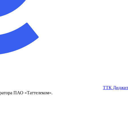
ТТК Диджит
ератора ПАО «Таттелеком».