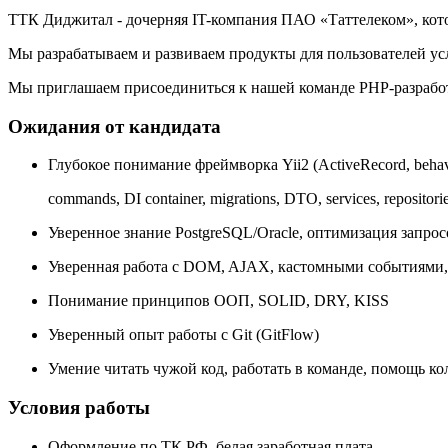
ТТК Диджитал - дочерняя IT-компания ПАО «Таттелеком», кото
Мы разрабатываем и развиваем продукты для пользователей ус
Мы приглашаем присоединиться к нашей команде PHP-разработч
Ожидания от кандидата
Глубокое понимание фреймворка Yii2 (ActiveRecord, behavi
commands, DI container, migrations, DTO, services, repositori
Уверенное знание PostgreSQL/Oracle, оптимизация запро
Уверенная работа с DOM, AJAX, кастомными событиями,
Понимание принципов ООП, SOLID, DRY, KISS
Уверенный опыт работы с Git (GitFlow)
Умение читать чужой код, работать в команде, помощь ко
Условия работы
Оформление по ТК РФ, белая заработная плата