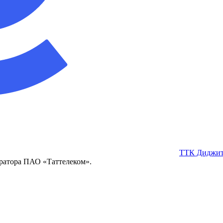
ТТК Диджит
ератора ПАО «Таттелеком».