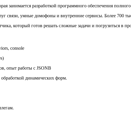
рая занимается разработкой программного обеспечения полного
луг связи, умные домофоны и внутренние сервисы. Более 700 т
ика, который готов решать сложные задачи и погрузиться в пр
ors, console
es)
сов, опыт работы с JSONB
 обработкой динамических форм.
ллегам.