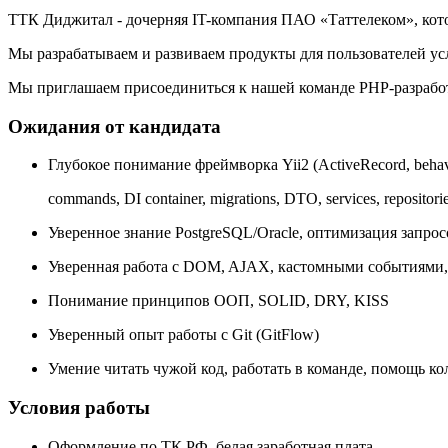
ТТК Диджитал - дочерняя IT-компания ПАО «Таттелеком», кото
Мы разрабатываем и развиваем продукты для пользователей ус
Мы приглашаем присоединиться к нашей команде PHP-разработч
Ожидания от кандидата
Глубокое понимание фреймворка Yii2 (ActiveRecord, behavi
commands, DI container, migrations, DTO, services, repositori
Уверенное знание PostgreSQL/Oracle, оптимизация запро
Уверенная работа с DOM, AJAX, кастомными событиями,
Понимание принципов ООП, SOLID, DRY, KISS
Уверенный опыт работы с Git (GitFlow)
Умение читать чужой код, работать в команде, помощь ко
Условия работы
Оформление по ТК РФ, белая заработная плата