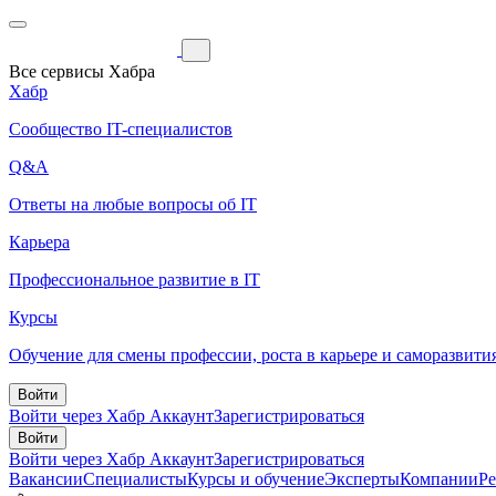
Все сервисы Хабра
Хабр
Сообщество IT-специалистов
Q&A
Ответы на любые вопросы об IT
Карьера
Профессиональное развитие в IT
Курсы
Обучение для смены профессии, роста в карьере и саморазвити
Войти
Войти через Хабр Аккаунт
Зарегистрироваться
Войти
Войти через Хабр Аккаунт
Зарегистрироваться
Вакансии
Специалисты
Курсы и обучение
Эксперты
Компании
Р