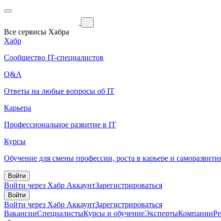
Все сервисы Хабра
Хабр
Сообщество IT-специалистов
Q&A
Ответы на любые вопросы об IT
Карьера
Профессиональное развитие в IT
Курсы
Обучение для смены профессии, роста в карьере и саморазвити
Войти
Войти через Хабр Аккаунт
Зарегистрироваться
Войти
Войти через Хабр Аккаунт
Зарегистрироваться
Вакансии
Специалисты
Курсы и обучение
Эксперты
Компании
Р