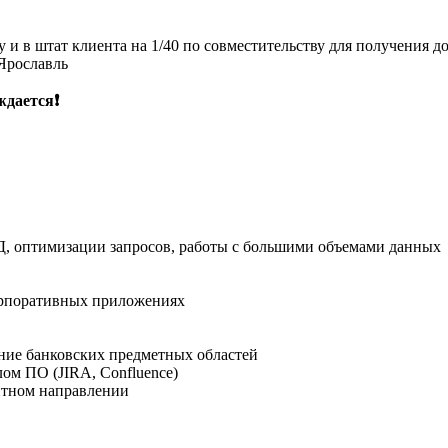
 в штат клиента на 1/40 по совместительству для получения дос
Ярославль
дается❗️
Д, оптимизации запросов, работы с большими объемами данных
орпоративных приложениях
ание банковских предметных областей
ом ПО (JIRA, Confluence)
дитном направлении