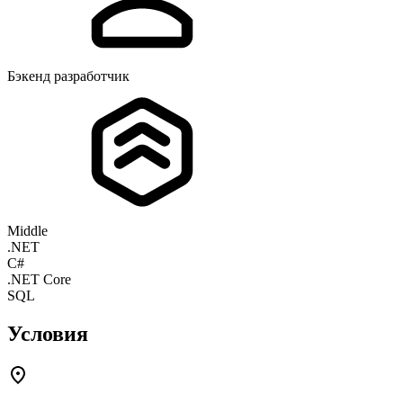
Бэкенд разработчик
Middle
.NET
C#
.NET Core
SQL
Условия